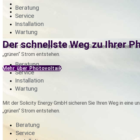
Beratung
Service
Installation
Wartung
Der schnellste Weg zu Ihrer P
Mit der Solicity Energy GmbH sicheren Sie Ihren Weg in eine u
„grünen“ Strom entstehen.
Beratung
Mehr über Photovoltaik
Service
Installation
Wartung
Mit der Solicity Energy GmbH sicheren Sie Ihren Weg in eine u
„grünen“ Strom entstehen.
Beratung
Service